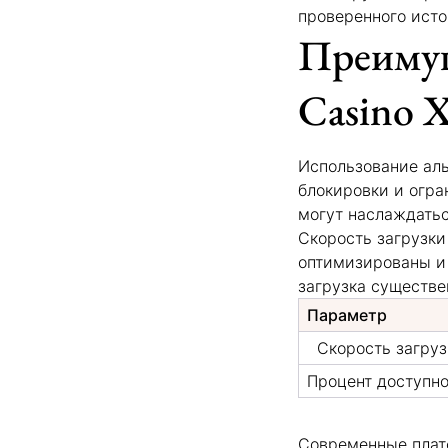
проверенного исто
Преимущ
Casino X
Использование аль
блокировки и огра
могут наслаждатьс
Скорость загрузки
оптимизированы и 
загрузка существе
Параметр
Скорость загруз
Процент доступн
Современные плат