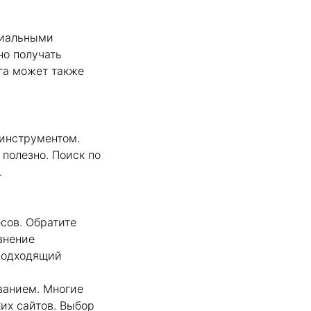
циальными
но получать
га может также
инструментом.
полезно. Поиск по
.
сов. Обратите
внение
 подходящий
ванием. Многие
их сайтов. Выбор