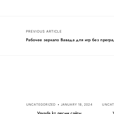
PREVIOUS ARTICLE
Рабочее зеркало Вавада для игр без прегр
UNCATEGORIZED
JANUARY 18, 2024
UNCAT
Vavada kz ресми сайты