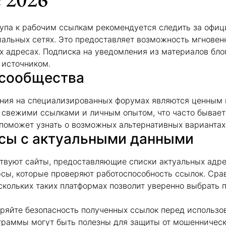
тупа к рабочим ссылкам рекомендуется следить за офи
альных сетях. Это предоставляет возможность мгновен
х адресах. Подписка на уведомления из материалов бло
 источником.
сообщества
ния на специализированных форумах являются ценным 
 свежими ссылками и личным опытом, что часто бывает 
оможет узнать о возможных альтернативных вариантах
сы с актуальными данными
твуют сайты, предоставляющие списки актуальных адре
сы, которые проверяют работоспособность ссылок. Сра
кольких таких платформах позволит уверенно выбрать
ряйте безопасность полученных ссылок перед использо
раммы могут быть полезны для защиты от мошенническ