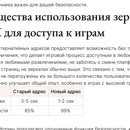
чника важен для вашей безопасности.
ества использования зер
 для доступа к играм
тернативных адресов предоставляет возможность без т
ничения, что делает игровой процесс доступным в любо
я любимыми развлечениями, не заботясь о смене плат
 страниц на зеркалах обычно выше. Это связано с тем, 
не перегружены из-за большого количества пользовате
нно улучшает общий опыт, особенно в играх с высокой г
Старый адрес
Новый адрес
ки
3-5 сек
1-2 сек
ости
85%
99%
формы предлагают улучшенные функции безопасности, 