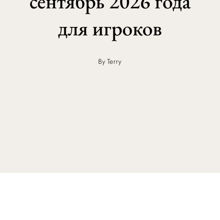
сентябрь 2026 года
для игроков
By Terry