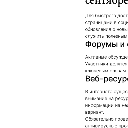
Для быстрого дос
страницами в соци
обновления о новы
служить полезным
Форумы и 
Активные обсужде
Участники делятся
ключевым словам п
Веб-ресур
В интернете сущес
внимание на ресур
информации на нес
вариант.
Обязательно прове
антивирусные прог