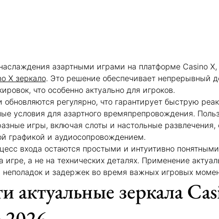
наслаждения азартными играми на платформе Casino X,
no X зеркало
. Это решение обеспечивает непрерывный д
ировок, что особенно актуально для игроков.
 обновляются регулярно, что гарантирует быструю реа
ные условия для азартного времяпрепровождения. Поль
азные игры, включая слоты и настольные развлечения, 
ой графикой и аудиосопровождением.
цесс входа остаются простыми и интуитивно понятными
а игре, а не на технических деталях. Применение актуа
 неполадок и задержек во время важных игровых момен
и актуальные зеркала Cas
е 2026