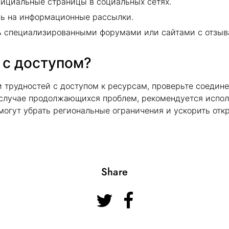
фициальные страницы в социальных сетях.
ь на информационные рассылки.
ь специализированными форумами или сайтами с отзыв
с доступом?
 трудностей с доступом к ресурсам, проверьте соедине
 случае продолжающихся проблем, рекомендуется испол
могут убрать региональные ограничения и ускорить отк
Share