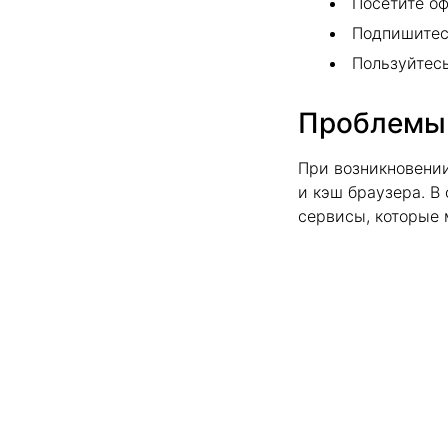
Посетите о
Подпишитес
Пользуйтес
Проблемы 
При возникновении
и кэш браузера. В
сервисы, которые 