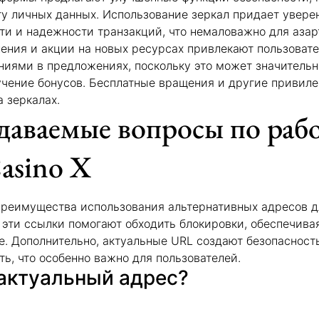
у личных данных. Использование зеркал придает увере
и и надежности транзакций, что немаловажно для азар
ения и акции на новых ресурсах привлекают пользовате
ниями в предложениях, поскольку это может значитель
чение бонусов. Бесплатные вращения и другие привиле
 зеркалах.
даваемые вопросы по раб
asino X
реимущества использования альтернативных адресов д
 эти ссылки помогают обходить блокировки, обеспечива
е. Дополнительно, актуальные URL создают безопасност
ь, что особенно важно для пользователей.
 актуальный адрес?