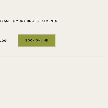
TEAM
SMOOTHING TREATMENTS
BOOK ONLINE
LOG