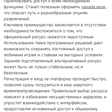
гарантировать доступ к всем необходимым
функциям. Станет полезным оформить
vavada вход
,
что откроет путь к разнообразным опциям
развлечений.
Ключевое преимущество заключается в отсутствии
необходимости беспокоиться о том, что
официальный ресурс окажется недоступным.
Использование таких программных решений дает
возможность сохранять постоянный доступ к
любимым играм и ставкам на выгодных условиях.
Заранее подготовленный альтернативный ресурс
может быть не только стабильным, но и
безопасным.
Регистрация и вход на платформу проходят быстро,
позволяя сразу погрузиться в мир азартного
времяпрепровождения. Правильный выбор ресурса
поможет в избежании несущественных задержек, и
упростит взаимодействие с интерфейсом,
предоставляя мгновенный доступ к обширному