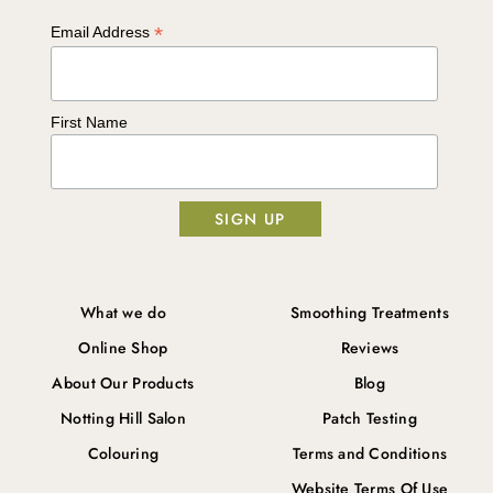
*
Email Address
First Name
What we do
Smoothing Treatments
Online Shop
Reviews
About Our Products
Blog
Notting Hill Salon
Patch Testing
Colouring
Terms and Conditions
Website Terms Of Use