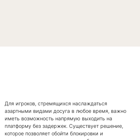
Для игроков, стремящихся наслаждаться
азартными видами досуга в любое время, важно
иметь возможность напрямую выходить на
платформу без задержек. Существует решение,
которое позволяет обойти блокировки и