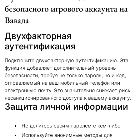
безопасного игрового аккаунта на
Вавада
Двухфакторная
аутентификация
Подключите двухфакторную аутентификацию. Эта
функция добавляет дополнительный уровень
безопасности, требуя не только пароль, но и код,
отправляемый на ваш мобильный телефон или
электронную почту. Это значительно снижает риск
несанкционированного доступа к вашему аккаунту.
Защита личной информации
Не делитесь своим паролем с кем-либо.
Используйте анонимные методы для