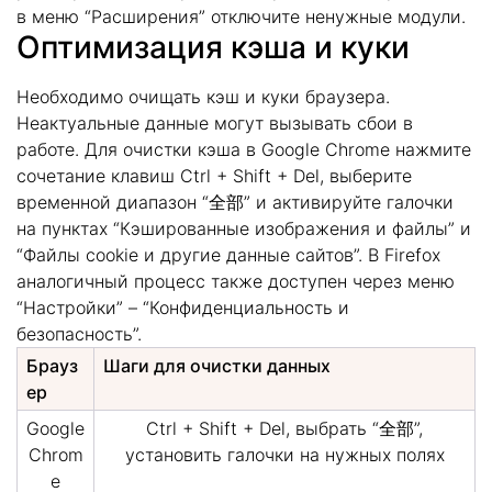
в меню “Расширения” отключите ненужные модули.
Оптимизация кэша и куки
Необходимо очищать кэш и куки браузера.
Неактуальные данные могут вызывать сбои в
работе. Для очистки кэша в Google Chrome нажмите
сочетание клавиш Ctrl + Shift + Del, выберите
временной диапазон “全部” и активируйте галочки
на пунктах “Кэшированные изображения и файлы” и
“Файлы cookie и другие данные сайтов”. В Firefox
аналогичный процесс также доступен через меню
“Настройки” – “Конфиденциальность и
безопасность”.
Брауз
Шаги для очистки данных
ер
Google
Ctrl + Shift + Del, выбрать “全部”,
Chrom
установить галочки на нужных полях
e