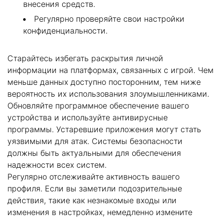
внесения средств.
Регулярно проверяйте свои настройки
конфиденциальности.
Старайтесь избегать раскрытия личной
информации на платформах, связанных с игрой. Чем
меньше данных доступно посторонним, тем ниже
вероятность их использования злоумышленниками.
Обновляйте программное обеспечение вашего
устройства и используйте антивирусные
программы. Устаревшие приложения могут стать
уязвимыми для атак. Системы безопасности
должны быть актуальными для обеспечения
надежности всех систем.
Регулярно отслеживайте активность вашего
профиля. Если вы заметили подозрительные
действия, такие как незнакомые входы или
изменения в настройках, немедленно измените